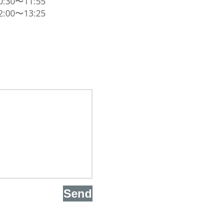
30〜11:55
〜13:25
Send