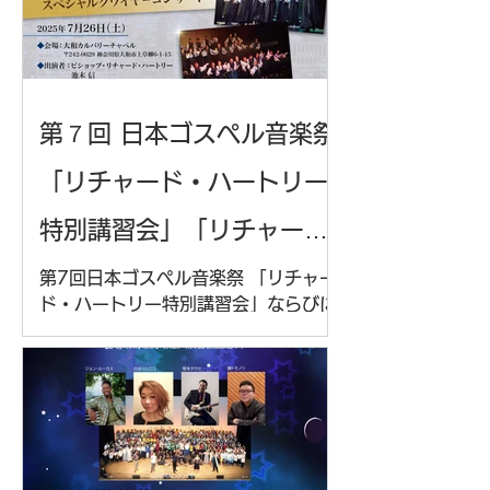
第７回 日本ゴスペル音楽祭
「リチャード・ハートリー
特別講習会」「リチャー
ド・ハートリー & ザ・ソウ
第7回日本ゴスペル音楽祭 「リチャー
ド・ハートリー特別講習会」ならびに
ルマティックス with スペ
「リチャード・ハートリー & ザ・ソウ
ルマティックス with スペシャルクワ
シャルクワイヤーコンサー
イヤーコンサート」の情報です‼ 初級
クラス、中級クラス、上級クラスをご
ト」
自身で判断できない場合は、所属団体
の指導者にご確認くださ...