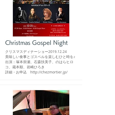
Christmas Gospel Night
クリスマスディナーショー2019.12.24
美味しい食事とゴスペルを楽しむひと時を♪
​出演：塚本崇瀬、石森扶美子、のはらヒロ
コ、蔵本順、岩崎ひろき
​詳細・お申込
http://chezmortier.jp/