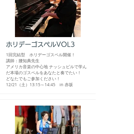
ホリデーゴスペルVOL3
1回完結型 ホリデーゴスペル開催！
講師：腰知典先生
​アメリカ音楽の中心地 ナッシュビルで学ん
だ本場のゴスペルをあなたと奏でたい！
​どなたでもご参加ください！
​12/21（土）13:15～14:45 in 赤坂