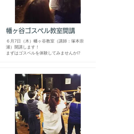
幡ヶ谷ゴスペル教室開講
​６月7日（木）幡ヶ谷教室（講師：塚本崇
瀬）開講します！
​まずはゴスペルを体験してみませんか!?