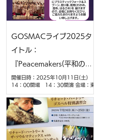
GOSMACライブ2025タ
イトル：
『Peacemakers(平和の使
者)』
開催日時：2025年10月11日(土)
14：00開場 14：30開演 会場：東
京中央教会 〒169-0072新宿区大久
保2-18-8 最寄駅：JR山手線新大久保
駅 主催：一般社団法人GOSMAC 共
催：特定非営利活動法人LOVE EAST
出演：のはらヒロコ Choir / ジョン・
ルーカス Choir / オハラ ラニ (ゴスペ
ルフラ)