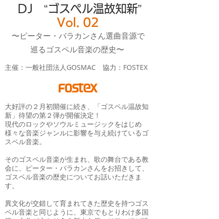
DJ “ゴスペル温故知新”
Vol. 02
〜ピーター・バラカンさん選曲音源で
巡るゴスペル音楽の歴史〜
主催：一般社団法人GOSMAC 協力：FOSTEX
大好評の２月初開催に続き、「ゴスペル温故知
新」待望の第２弾が開催決定！
現代のロックやソウルミュージックをはじめ
様々な音楽ジャンルに影響を与え続けているゴ
スペル音楽。
そのゴスペル音楽が生まれ、歌の舞台である教
会に、ピーター・バラカンさんをお招きして、
ゴスペル音楽の歴史についてお話いただきま
す。
異文化が交錯して育まれてきた歴史を持つゴス
ペル音楽と同じように、東京でもとりわけ多国