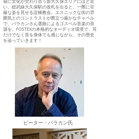
籍に文化が交わり合う新大久保エリアにほど近
い、総武線大久保駅の改札を出ると、一際に荘
厳な姿を見せる淀橋教会。エスニックな街の雰
囲気とのコントラストが際立つ厳かなチャペル
で、バラカンさん選曲によるゴスペル音楽の音
源を、FOSTEXの本格的なオーディオ環境で、耳
だけでなく音を身体でも感じながら、その歴史
を辿っていきます！
ピーター・バラカン氏